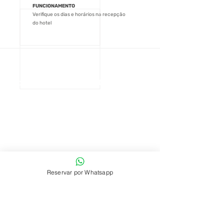
FUNCIONAMENTO
Verifique os dias e horários na recepção
do hotel
Opções da Rede Vila Galé
Escolha a sua hospedagem e faça
a sua reserva agora!
hotéis
Siga-nos nas redes
Siga-nos nas redes sociais, e encontre um mundo de
Reservar por Whatsapp
novidades